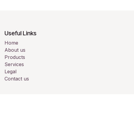
Useful Links
Home
About us
Products
Services
Legal
Contact us
About us
We are a team of passionate people whose goal is to
improve everyone's life through disruptive products.
We build great products to solve your business